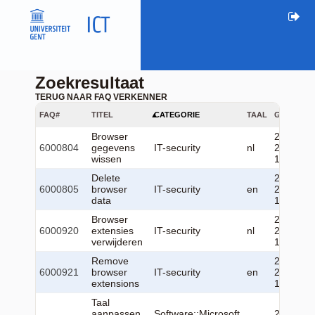
Zoekresultaat
TERUG NAAR FAQ VERKENNER
FAQ#
TITEL
CATEGORIE
TAAL
GEWIJZIG
Browser
2026-06-
6000804
gegevens
IT-security
nl
22
wissen
12:30:20
Delete
2026-06-
6000805
browser
IT-security
en
22
data
12:26:05
Browser
2026-06-
6000920
extensies
IT-security
nl
22
verwijderen
12:28:44
Remove
2026-06-
6000921
browser
IT-security
en
22
extensions
12:29:53
Taal
aanpassen
Software::Microsoft
2026-06-