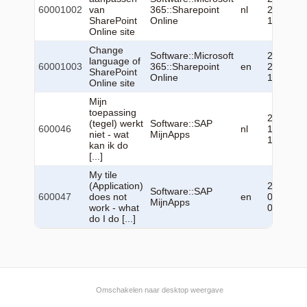
60001002
van
365::Sharepoint
nl
23
SharePoint
Online
13:29:26
Online site
Change
Software::Microsoft
2026-06-
language of
60001003
365::Sharepoint
en
23
SharePoint
Online
13:29:28
Online site
Mijn
toepassing
2023-05-
(tegel) werkt
Software::SAP
600046
nl
15
niet - wat
MijnApps
12:07:14
kan ik do
[...]
My tile
(Application)
2023-05-
Software::SAP
600047
does not
en
02
MijnApps
work - what
07:23:58
do I do [...]
Omschakelen naar desktop weergave