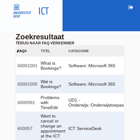
Zoekresultaat
TERUG NAAR FAQ VERKENNER
FAQ#
TITEL
CATEGORIE
What is
60001001
Software::Microsoft 365
Bookings?
Wat is
60001000
Software::Microsoft 365
Bookings?
Problems
UD1 -
6000991
with
Onderwijs::Onderwijstoepassingen:
TimeEdit
Want to
cancel or
change an
600057
ICT ServiceDesk
appointment
at the ICT