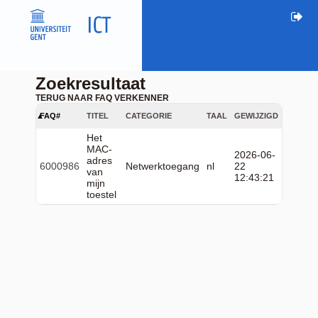
Zoekresultaat
TERUG NAAR FAQ VERKENNER
FAQ#
TITEL
CATEGORIE
TAAL
GEWIJZIGD
Het
MAC-
2026-06-
adres
6000986
Netwerktoegang
nl
22
van
12:43:21
mijn
toestel