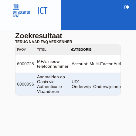
Zoekresultaat
TERUG NAAR FAQ VERKENNER
FAQ#
TITEL
CATEGORIE
MFA: nieuw
6000728
Account::Multi-Factor Authenticat
telefoonnummer
Aanmelden op
Oasis via
UD1 -
6000996
Authenticatie
Onderwijs::Onderwijstoepassinge
Vlaanderen