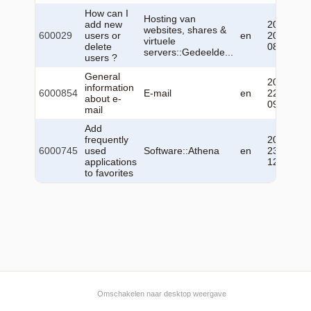
How can I
Hosting van
add new
2026-05-
websites, shares &
600029
users or
en
20
virtuele
delete
08:44:27
servers::Gedeelde...
users ?
General
2026-06-
information
6000854
E-mail
en
22
about e-
09:35:56
mail
Add
frequently
2026-06-
6000745
used
Software::Athena
en
23
applications
12:28:42
to favorites
Omschakelen naar desktop weergave