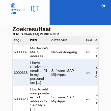
Zoekresultaat
TERUG NAAR FAQ VERKENNER
FAQ#
TITEL
CATEGORIE
TAAL
GEWIJZIGD
My device's
2026-06-
6000987
MAC
Netwerktoegang
en
22
address
12:43:51
I have
received an
2026-01-
email to fill
Software::SAP
6000638
en
14
in my
MijnApps
08:20:19
personal
em [...]
How to add
your private
2024-09-
e-mail
Software::SAP
6000623
en
25
address to
MijnApps
13:06:48
SAP My A
[...]