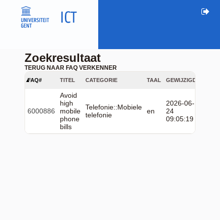
Zoekresultaat
TERUG NAAR FAQ VERKENNER
FAQ#
TITEL
CATEGORIE
TAAL
GEWIJZIGD
Avoid
high
2026-06-
Telefonie::Mobiele
6000886
mobile
en
24
telefonie
phone
09:05:19
bills