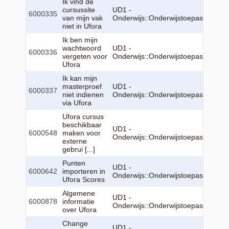
Ik vind de
cursussite
UD1 -
6000335
van mijn vak
Onderwijs::Onderwijstoepassingen:
niet in Ufora
Ik ben mijn
wachtwoord
UD1 -
6000336
vergeten voor
Onderwijs::Onderwijstoepassingen:
Ufora
Ik kan mijn
masterproef
UD1 -
6000337
niet indienen
Onderwijs::Onderwijstoepassingen:
via Ufora
Ufora cursus
beschikbaar
UD1 -
6000548
maken voor
Onderwijs::Onderwijstoepassingen:
externe
gebrui [...]
Punten
UD1 -
6000642
importeren in
Onderwijs::Onderwijstoepassingen:
Ufora Scores
Algemene
UD1 -
6000878
informatie
Onderwijs::Onderwijstoepassingen:
over Ufora
Change
UD1 -