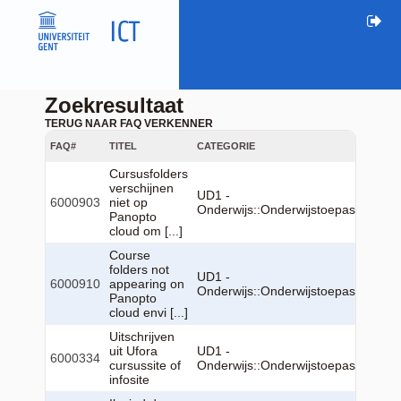
Zoekresultaat
TERUG NAAR FAQ VERKENNER
FAQ#
TITEL
CATEGORIE
Cursusfolders
verschijnen
UD1 -
6000903
niet op
Onderwijs::Onderwijstoepassingen:
Panopto
cloud om [...]
Course
folders not
UD1 -
6000910
appearing on
Onderwijs::Onderwijstoepassingen:
Panopto
cloud envi [...]
Uitschrijven
uit Ufora
UD1 -
6000334
cursussite of
Onderwijs::Onderwijstoepassingen:
infosite