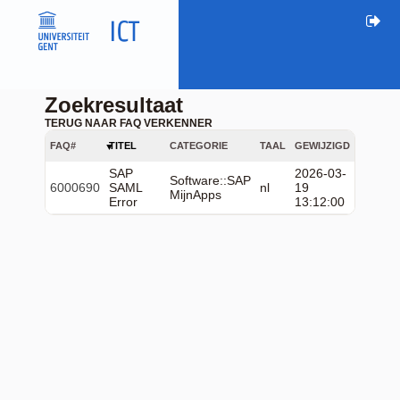
Zoekresultaat
TERUG NAAR FAQ VERKENNER
FAQ#
TITEL
CATEGORIE
TAAL
GEWIJZIGD
SAP
2026-03-
Software::SAP
6000690
SAML
nl
19
MijnApps
Error
13:12:00