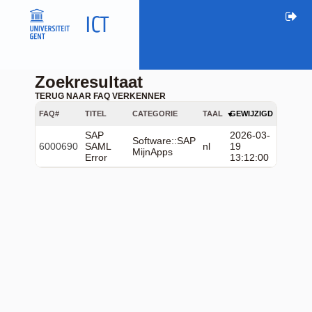
Zoekresultaat
TERUG NAAR FAQ VERKENNER
FAQ#
TITEL
CATEGORIE
TAAL
GEWIJZIGD
SAP
2026-03-
Software::SAP
6000690
SAML
nl
19
MijnApps
Error
13:12:00