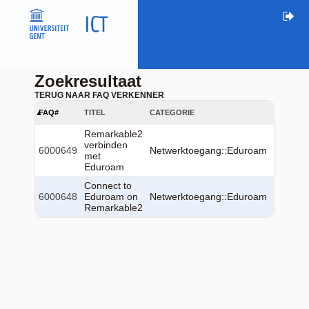
Zoekresultaat
TERUG NAAR FAQ VERKENNER
FAQ#
TITEL
CATEGORIE
TAAL
G
Remarkable2
2
verbinden
6000649
Netwerktoegang::Eduroam
nl
2
met
1
Eduroam
Connect to
2
6000648
Eduroam on
Netwerktoegang::Eduroam
en
2
Remarkable2
1