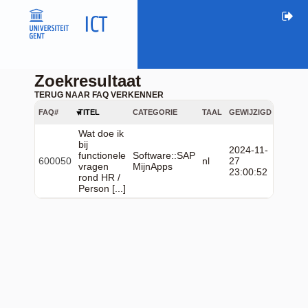
Zoekresultaat
TERUG NAAR FAQ VERKENNER
FAQ#
TITEL
CATEGORIE
TAAL
GEWIJZIGD
Wat doe ik
bij
2024-11-
functionele
Software::SAP
600050
nl
27
vragen
MijnApps
23:00:52
rond HR /
Person [...]