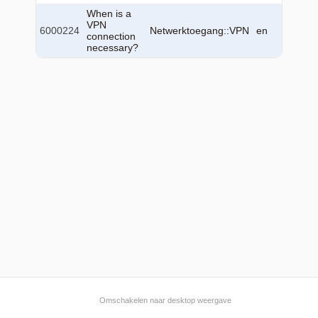
When is a
2026-0
VPN
6000224
Netwerktoegang::VPN
en
22
connection
13:30:
necessary?
Omschakelen naar desktop weergave