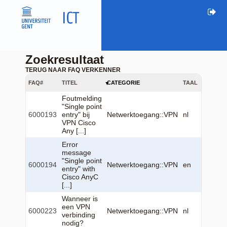
Zoekresultaat
TERUG NAAR FAQ VERKENNER
FAQ#
TITEL
CATEGORIE
TAAL
GEWIJZ
Foutmelding
"Single point
2026-0
6000193
entry" bij
Netwerktoegang::VPN
nl
22
VPN Cisco
13:27:
Any [...]
Error
message
2026-0
"Single point
6000194
Netwerktoegang::VPN
en
22
entry" with
13:27:
Cisco AnyC
[...]
Wanneer is
2026-0
een VPN
6000223
Netwerktoegang::VPN
nl
22
verbinding
13:29:
nodig?