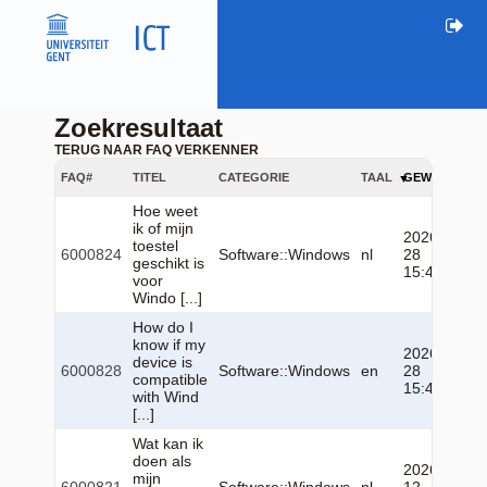
Zoekresultaat
TERUG NAAR FAQ VERKENNER
FAQ#
TITEL
CATEGORIE
TAAL
GEWIJZIGD
Hoe weet
ik of mijn
2026-01-
toestel
6000824
Software::Windows
nl
28
geschikt is
15:47:16
voor
Windo [...]
How do I
know if my
2026-01-
device is
6000828
Software::Windows
en
28
compatible
15:48:30
with Wind
[...]
Wat kan ik
doen als
2026-02-
mijn