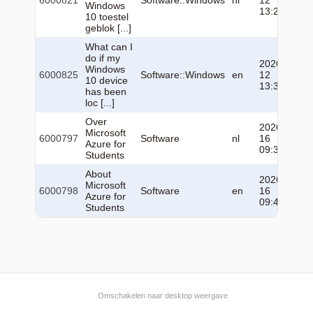
6000821
Software::Windows
nl
12
Windows
13:21:59
10 toestel
geblok [...]
What can I
do if my
2026-02-
Windows
6000825
Software::Windows
en
12
10 device
13:33:22
has been
loc [...]
Over
2026-04-
Microsoft
6000797
Software
nl
16
Azure for
09:38:10
Students
About
2026-04-
Microsoft
6000798
Software
en
16
Azure for
09:47:40
Students
Omschakelen naar desktop weergave