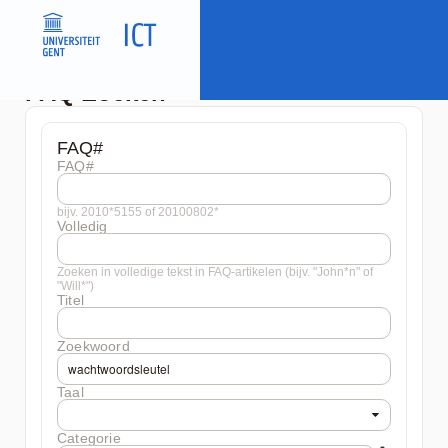
FAQ Zoeken
FAQ#
FAQ#
bijv. 2010*5155 of 20100802*
Volledig
Zoeken in volledige tekst in FAQ-artikelen (bijv. "John*n" of
"Will*")
Titel
Zoekwoord
Taal
Categorie