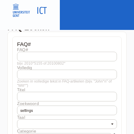
FAQ Zoeken
FAQ#
FAQ#
bijv. 2010*5155 of 20100802*
Volledig
Zoeken in volledige tekst in FAQ-artikelen (bijv. "John*n" of
"Will*")
Titel
Zoekwoord
Taal
Categorie