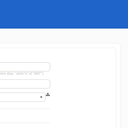
en (bijv. "John*n" of "Will*")