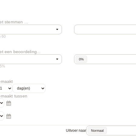
et stemmen ...
n 60
et een beoordeling...
0%
 75%
gemaakt
gemaakt tussen
Uitvoer naar
Normaal