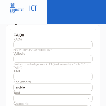
FAQ Zoeken
FAQ#
FAQ#
bijv. 2010*5155 of 20100802*
Volledig
Zoeken in volledige tekst in FAQ-artikelen (bijv. "John*n" of
"Will*")
Titel
Zoekwoord
Taal
Categorie