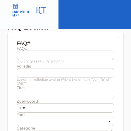
FAQ Zoeken
FAQ#
FAQ#
bijv. 2010*5155 of 20100802*
Volledig
Zoeken in volledige tekst in FAQ-artikelen (bijv. "John*n" of
"Will*")
Titel
Zoekwoord
Taal
Categorie