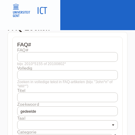
FAQ Zoeken
FAQ#
FAQ#
bijv. 2010*5155 of 20100802*
Volledig
Zoeken in volledige tekst in FAQ-artikelen (bijv. "John*n" of
"Will*")
Titel
Zoekwoord
Taal
Categorie