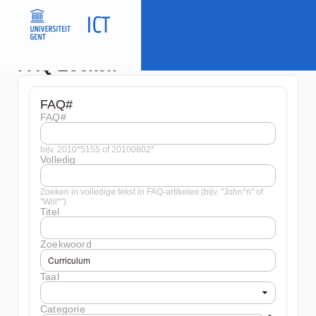
FAQ Zoeken
FAQ#
FAQ#
bijv. 2010*5155 of 20100802*
Volledig
Zoeken in volledige tekst in FAQ-artikelen (bijv. "John*n" of
"Will*")
Titel
Zoekwoord
Taal
Categorie