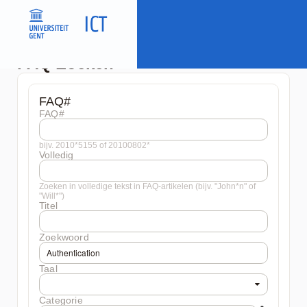
FAQ Zoeken
FAQ#
FAQ#
bijv. 2010*5155 of 20100802*
Volledig
Zoeken in volledige tekst in FAQ-artikelen (bijv. "John*n" of
"Will*")
Titel
Zoekwoord
Taal
Categorie