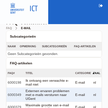
FAQ Verkenner
FAQ
E-MAIL
Subcategorieën
NAAM
OPMERKING
SUBCATEGORIEËN
FAQ-ARTIKELEN
Geen Subcategorieën gevonden.
FAQ-artikelen
FAQ#
TITEL
CATEGORIE
TAAL
Ik ontvang een verwachte e-
6000198
E-mail
nl
mail niet
Externen ervaren problemen
6000349
met e-mails versturen naar
E-mail
nl
UGent
Maximale grootte van e-mail
6000379
E-mail
nl