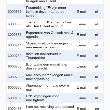
bijlagen aan UGent
Foutmelding "Er zijn meer
6000561
items in deze map op de
E-mail
nl
server"
Toegang tot UGent e-mail na
6000588
E-mail
nl
afsluiten UGent account
Exporteren van Outlook mail &
6000651
E-mail
nl
agenda
Shared mailbox toevoegen
6000714
E-mail
nl
aan e-mailtoepassing
Instellen mailservers in
6000730
E-mail
nl
Thunderbird
Ik ontvang een e-mail later
6000750
E-mail
nl
dan verwacht
Mail account toevoegen aan e-
6000769
E-mail
nl
mailtoepassing
Algemene informatie over e-
6000853
E-mail
nl
mail
DNS wijzigingen voor
60001020
E-mail
nl
mailingtools
I am not receiving an expected
6000493
E-mail
en